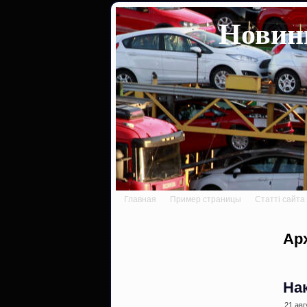
Новини
Главная
Пример страницы
Статті сайта
Ар
На
21 авг