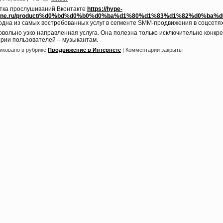
тка прослушиваний Вконтакте
https://hype-
ine.ru/product/%d0%bd%d0%b0%d0%ba%d1%80%d1%83%d1%82%d0%
 одна из самых востребованных услуг в сегменте SMM-продвижения в соцсетях
овольно узко направленная услуга. Она полезна только исключительно конкр
ории пользователей – музыкантам.
иковано в рубрике
Продвижение в Интернете
|
Комментарии закрыты