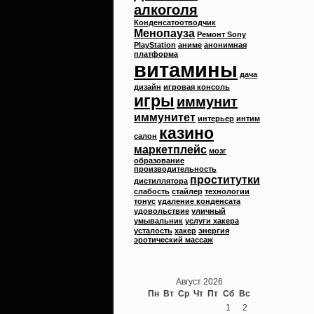
алкоголя
Конденсатоотводчик
Менопауза
Ремонт Sony
PlayStation
аниме
анонимная
платформа
витамины
дача
дизайн
игровая консоль
игры
иммунит
иммунитет
интерьер
интим
казино
салон
маркетплейс
мозг
образование
производительность
проститутки
дистиллятора
слабость
стайлер
технологии
тонус
удаление конденсата
удовольствие
уличный
умывальник
услуги хакера
усталость
хакер
энергия
эротический массаж
Август 2026
Пн
Вт
Ср
Чт
Пт
Сб
Вс
1
2