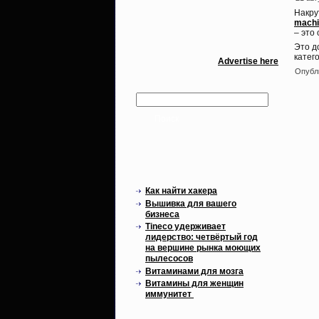
Накру
mach
– это
Это д
катег
Advertise here
Опубл
Свежие записи
Как найти хакера
Вышивка для вашего
бизнеса
Tineco удерживает
лидерство: четвёртый год
на вершине рынка моющих
пылесосов
Витаминами для мозга
Витамины для женщин
иммунитет