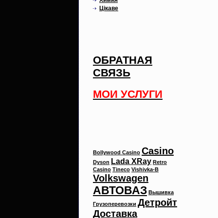
Цікаве
ОБРАТНАЯ
СВЯЗЬ
МОИ УСЛУГИ
Метки
Casino
Bollywood Casino
Lada XRay
Dyson
Retro
Casino
Tineco
Vishivka-B
Volkswagen
АВТОВАЗ
Вышивка
Детройт
Грузоперевозки
Доставка