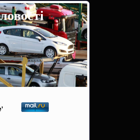
ловості
’