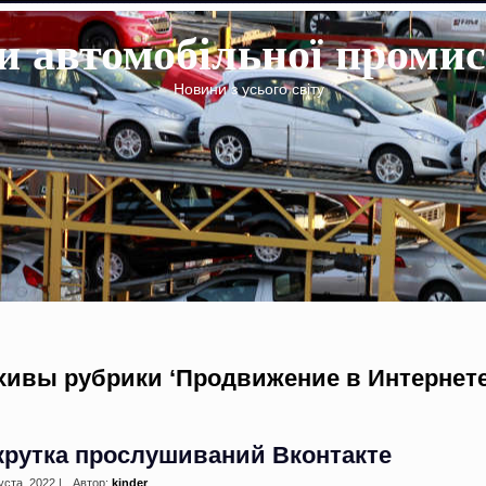
 автомобільної промис
Новини з усього світу
хивы рубрики ‘Продвижение в Интернете
крутка прослушиваний Вконтакте
уста, 2022 |
Автор:
kinder