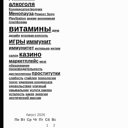
алкоголя
Конденсатоотводчик
Менопауза
Ремонт Sony
PlayStation
аниме
анонимная
платформа
витамины
дача
дизайн
игровая консоль
игры
иммунит
иммунитет
интерьер
интим
казино
салон
маркетплейс
мозг
образование
производительность
проститутки
дистиллятора
слабость
стайлер
технологии
тонус
удаление конденсата
удовольствие
уличный
умывальник
услуги хакера
усталость
хакер
энергия
эротический массаж
Август 2026
Пн
Вт
Ср
Чт
Пт
Сб
Вс
1
2