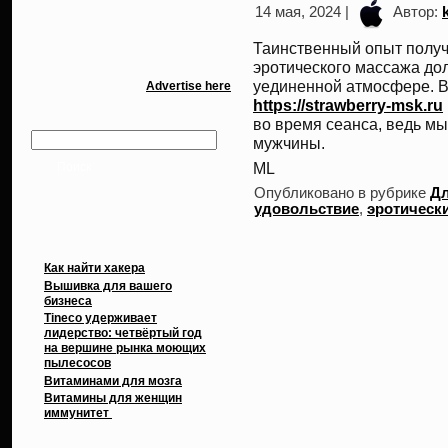
14 мая, 2024 |
Автор:
Таинственный опыт получ
эротического массажа до
уединенной атмосфере. В
Advertise here
https://strawberry-msk.ru
во время сеанса, ведь м
мужчины.
ML
Опубликовано в рубрике
Дл
удовольствие
,
эротическ
Свежие записи
Как найти хакера
Вышивка для вашего
бизнеса
Tineco удерживает
лидерство: четвёртый год
на вершине рынка моющих
пылесосов
Витаминами для мозга
Витамины для женщин
иммунитет