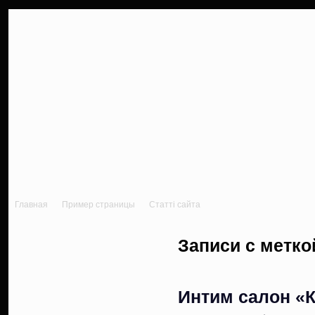
Новини автомо
Главная
Пример страницы
Статті сайта
Записи с метко
Интим салон «