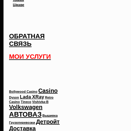
Цікаве
ОБРАТНАЯ
СВЯЗЬ
МОИ УСЛУГИ
Метки
Casino
Bollywood Casino
Lada XRay
Dyson
Retro
Casino
Tineco
Vishivka-B
Volkswagen
АВТОВАЗ
Вышивка
Детройт
Грузоперевозки
Доставка