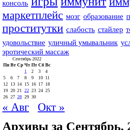
игры
иммунит
имм
консоль
маркетплейс
мозг
образование
п
проститутки
слабость
стайлер
т
удовольствие
уличный умывальник
ус
эротический массаж
Сентябрь 2022
Пн
Вт
Ср
Чт
Пт
Сб
Вс
1
2
3
4
5
6
7
8
9
10
11
12
13
14
15
16
17
18
19
20
21
22
23
24
25
26
27
28
29
30
« Авг
Окт »
Архивы за Сентябрь, 