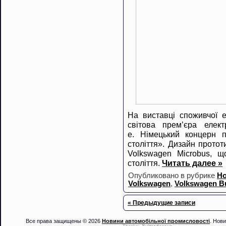
На виставці споживчої е
світова прем’єра елек
e. Німецький концерн п
століття». Дизайн прото
Volkswagen Microbus, щ
століття.
Читать далее »
Опубликовано в рубрике
Но
Volkswagen
,
Volkswagen Bu
« Предыдущие записи
Все права защищены © 2026
Новини автомобільної промисловості
. Нови