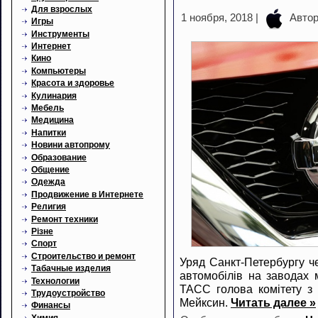
Для взрослых
1 ноября, 2018 |
Авто
Игры
Инструменты
Интернет
Кино
Компьютеры
Красота и здоровье
Кулинария
Мебель
Медицина
Напитки
Новини автопрому
Образование
Общение
Одежда
Продвижение в Интернете
Религия
Ремонт техники
Різне
Спорт
Строительство и ремонт
Уряд Санкт-Петербургу ч
Табачные изделия
автомобілів на заводах 
Технологии
ТАСС голова комітету з 
Трудоустройство
Мейксин.
Читать далее »
Финансы
Химия