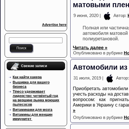
матовыми пле
9 июня, 2020 |
Автор:
Advertise here
Полная или частична
автомобиля матовой
полиуретановой.
Читать далее »
Опубликовано в рубрике
Но
Автомобили из
Свежие записи
Как найти хакера
31 июля, 2019 |
Автор
Вышивка для вашего
бизнеса
Приобретать автомобили
Tineco удерживает
учесть расходы на достав
лидерство: четвёртый год
вопросом: как пригна
на вершине рынка моющих
Америки в Украину с гара
пылесосов
Витаминами для мозга
»
Витамины для женщин
Опубликовано в рубрике
Но
иммунитет