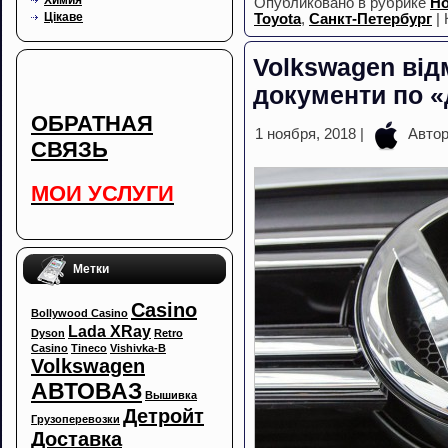
Опубликовано в рубрике
Но
Цікаве
Toyota
,
Санкт-Петербург
|
Volkswagen ві
документи по «
ОБРАТНАЯ
1 ноября, 2018 |
Авто
СВЯЗЬ
МОИ УСЛУГИ
Метки
Casino
Bollywood Casino
Lada XRay
Dyson
Retro
Casino
Tineco
Vishivka-B
Volkswagen
АВТОВАЗ
Вышивка
Детройт
Грузоперевозки
Доставка