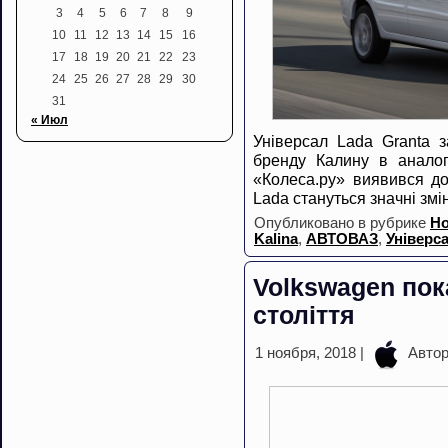
3
4
5
6
7
8
9
10
11
12
13
14
15
16
17
18
19
20
21
22
23
24
25
26
27
28
29
30
31
« Июл
Універсал Lada Granta з
бренду Калину в аналогі
«Колеса.ру» виявився до
Lada стануться значні змі
Опубликовано в рубрике
Но
Kalina
,
АВТОВАЗ
,
Універс
Volkswagen пок
століття
1 ноября, 2018 |
Авто