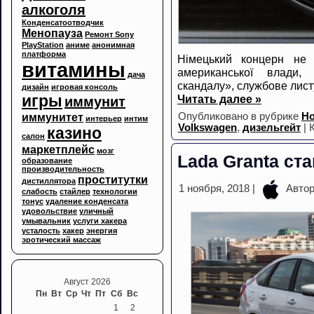
алкоголя
Конденсатоотводчик
Менопауза
Ремонт Sony
PlayStation
аниме
анонимная
платформа
Німецький концерн не 
витамины
американської влади,
дача
скандалу», службове лист
дизайн
игровая консоль
игры
Читать далее »
иммунит
Опубликовано в рубрике
Но
иммунитет
интерьер
интим
Volkswagen
,
дизельгейт
|
казино
салон
маркетплейс
мозг
Lada Granta ст
образование
производительность
проститутки
дистиллятора
1 ноября, 2018 |
Авто
слабость
стайлер
технологии
тонус
удаление конденсата
удовольствие
уличный
умывальник
услуги хакера
усталость
хакер
энергия
эротический массаж
Август 2026
Пн
Вт
Ср
Чт
Пт
Сб
Вс
1
2