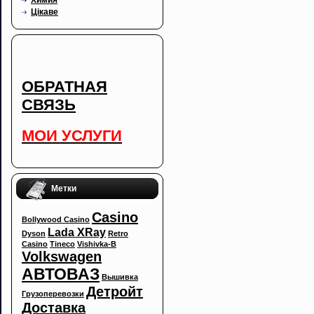
Цікаве
ОБРАТНАЯ
СВЯЗЬ
МОИ УСЛУГИ
Метки
Casino
Bollywood Casino
Lada XRay
Dyson
Retro
Casino
Tineco
Vishivka-B
Volkswagen
АВТОВАЗ
Вышивка
Детройт
Грузоперевозки
Доставка