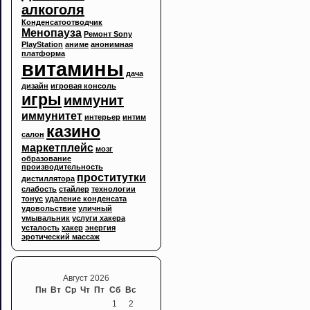
алкоголя
Конденсатоотводчик
Менопауза
Ремонт Sony
PlayStation
аниме
анонимная
платформа
витамины
дача
дизайн
игровая консоль
игры
иммунит
иммунитет
интерьер
интим
казино
салон
маркетплейс
мозг
образование
производительность
проститутки
дистиллятора
слабость
стайлер
технологии
тонус
удаление конденсата
удовольствие
уличный
умывальник
услуги хакера
усталость
хакер
энергия
эротический массаж
Август 2026
Пн
Вт
Ср
Чт
Пт
Сб
Вс
1
2