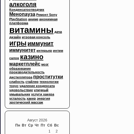
алкоголя
Конденсатоотводчик
Менопауза
Ремонт Sony
PlayStation
аниме
анонимная
платформа
витамины
дача
дизайн
игровая консоль
игры
иммунит
иммунитет
интерьер
интим
казино
салон
маркетплейс
мозг
образование
производительность
проститутки
дистиллятора
слабость
стайлер
технологии
тонус
удаление конденсата
удовольствие
уличный
умывальник
услуги хакера
усталость
хакер
энергия
эротический массаж
Август 2026
Пн
Вт
Ср
Чт
Пт
Сб
Вс
1
2