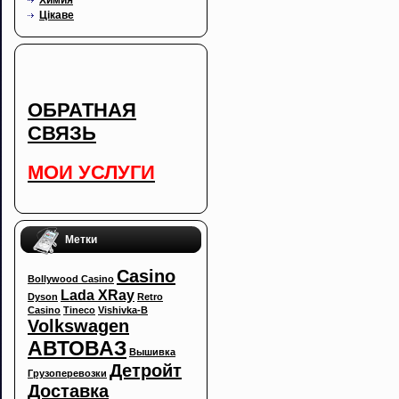
Цікаве
ОБРАТНАЯ
СВЯЗЬ
МОИ УСЛУГИ
Метки
Casino
Bollywood Casino
Lada XRay
Dyson
Retro
Casino
Tineco
Vishivka-B
Volkswagen
АВТОВАЗ
Вышивка
Детройт
Грузоперевозки
Доставка