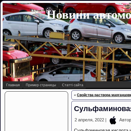
Новини автомо
Главная
Пример страницы
Статті сайта
«
Свойства раствора марганцов
Сульфаминовая
2 апреля, 2022 |
Авто
Сульфаминовая кислота 