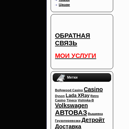
Цікаве
ОБРАТНАЯ
СВЯЗЬ
МОИ УСЛУГИ
Метки
Casino
Bollywood Casino
Lada XRay
Dyson
Retro
Casino
Tineco
Vishivka-B
Volkswagen
АВТОВАЗ
Вышивка
Детройт
Грузоперевозки
Доставка