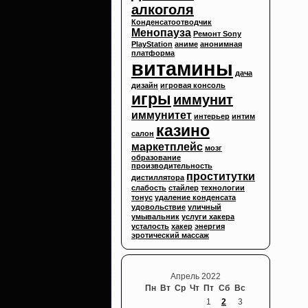
алкоголя
Конденсатоотводчик
Менопауза
Ремонт Sony
PlayStation
аниме
анонимная
платформа
витамины
дача
дизайн
игровая консоль
игры
иммунит
иммунитет
интерьер
интим
казино
салон
маркетплейс
мозг
образование
производительность
проститутки
дистиллятора
слабость
стайлер
технологии
тонус
удаление конденсата
удовольствие
уличный
умывальник
услуги хакера
усталость
хакер
энергия
эротический массаж
Апрель 2022
Пн
Вт
Ср
Чт
Пт
Сб
Вс
1
2
3